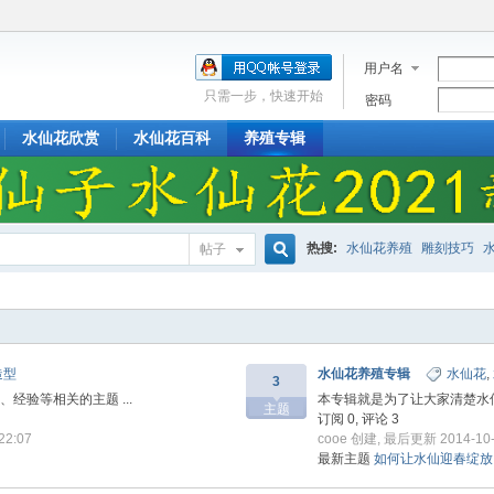
用户名
只需一步，快速开始
密码
水仙花欣赏
水仙花百科
养殖专辑
热搜:
水仙花养殖
雕刻技巧
帖子
搜
造型
水仙花养殖专辑
水仙花
,
索
3
经验等相关的主题 ...
本专辑就是为了让大家清楚水仙
主题
订阅 0, 评论 3
2:07
cooe
创建, 最后更新 2014-10-1
最新主题
如何让水仙迎春绽放