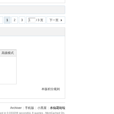
回
1
2
3
/ 3 页
下一页
高级模式
本版积分规则
Archiver
|
手机版
|
小黑屋
|
水仙花论坛
sed in 0.033206 second(s), 8 queries , MemCached On.