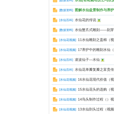
水仙(名花栽培技艺与欣赏
[
数据资料
]
图解水仙盆景制作与养护-
[
数据资料
]
论
水仙花的传说
[
水仙百科
]
水仙蟹爪式雕刻——刻芽
[
数据资料
]
11水仙雕刻之盖棉（
[
水仙花视频
]
17养护中的雕刻水仙
[
水仙花视频
]
凌波仙子—水仙
[
水仙百科
]
坛
水仙花单瓣复瓣之富贵传
[
水仙百科
]
16水仙花现代价值（
[
水仙花视频
]
15水仙花头的选购（
[
水仙花视频
]
14鸟头制作过程（）
[
水仙花视频
]
13水仙剖头过程（视
[
水仙花视频
]