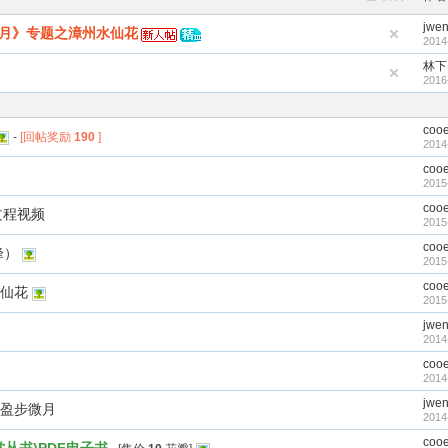
jwe
月》专题之漳州水仙花
2014
林下
2016
coo
-
[回帖奖励
190
]
2014
coo
2015
coo
过程视频
2015
coo
峰）
2015
coo
仙花
2015
jwe
2014
coo
2014
jwe
盈步微月
2014
coo