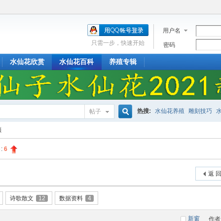
用户名
只需一步，快速开始
密码
水仙花欣赏
水仙花百科
养殖专辑
热搜:
水仙花养殖
雕刻技巧
帖子
搜
频
:
6
索
返 
诗歌散文
12
数据资料
4
新窗
作者