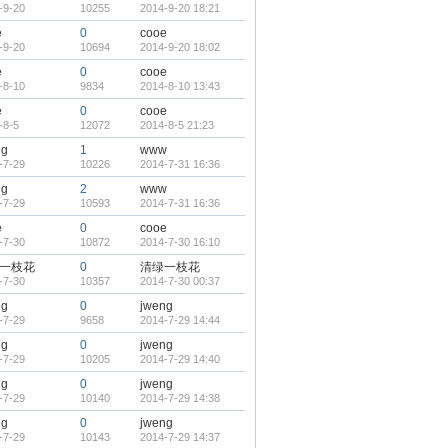
-9-20
10255
2014-9-20 18:21
e
0
cooe
-9-20
10694
2014-9-20 18:02
e
0
cooe
-8-10
9834
2014-8-10 13:43
e
0
cooe
-8-5
12072
2014-8-5 21:23
ng
1
www
-7-29
10226
2014-7-31 16:36
ng
2
www
-7-29
10593
2014-7-31 16:36
e
0
cooe
-7-30
10872
2014-7-30 16:10
一枝花
0
清绿一枝花
-7-30
10357
2014-7-30 00:37
ng
0
jweng
-7-29
9658
2014-7-29 14:44
ng
0
jweng
-7-29
10205
2014-7-29 14:40
ng
0
jweng
-7-29
10140
2014-7-29 14:38
ng
0
jweng
-7-29
10143
2014-7-29 14:37