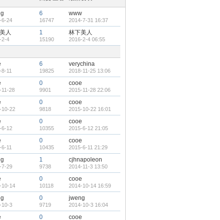
ng
6
www
-6-24
16747
2014-7-31 16:37
美人
1
林下美人
-2-4
15190
2016-2-4 06:55
e
6
verychina
-8-11
19825
2018-11-25 13:06
e
0
cooe
-11-28
9901
2015-11-28 22:06
e
0
cooe
-10-22
9818
2015-10-22 16:01
e
0
cooe
-6-12
10355
2015-6-12 21:05
e
0
cooe
-6-11
10435
2015-6-11 21:29
ng
1
cjhnapoleon
-7-29
9738
2014-11-3 13:50
e
0
cooe
-10-14
10118
2014-10-14 16:59
ng
0
jweng
-10-3
9719
2014-10-3 16:04
e
0
cooe