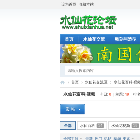
设为首页
收藏本站
首页
水仙花交流
雕刻与造型
首页
水仙花交流区
水仙花百科|视
水仙花百科|视频
今日:
0
|
主题:
49
|
排名
水
»
›
›
全部
水仙百科
14
水仙花视频
19
全部主题
最新
热门
热帖
精华
更多