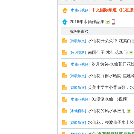
中文国际频道《忙在腊
[
水仙花视频
]
2016年水仙作品集
仙
版块主题
水仙花开朵朵禅-沈素白
[
诗歌散文
]
南国仙子-水仙花20问
[
数据资料
]
岁月匆匆-水仙花开花
[
水仙花视频
]
水仙花（衡水哈院 焦建
[
诗歌散文
]
英美小学生必背诗歌：水
[
诗歌散文
]
花
01漫谈水仙 （视频）
[
水仙花视频
]
水仙花的风水学应用
[
水仙百科
]
水仙花：凌波仙子水上轻
[
诗歌散文
]