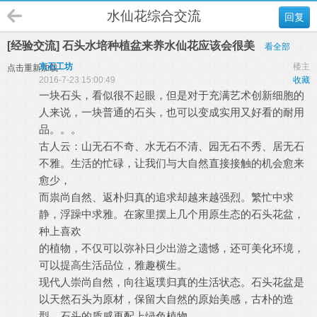
水仙花综合交流
回复
[经验交流] 石头水培种植盆来养水仙花应该会很美
看全部
京石工坊
楼主
点击重新加载
2016-7-23 15:00:49
收藏
一块石头，看似很不起眼，但是对于充满艺术创新细胞的
人来说，一块普通的石头，也可以变成实用又好看的耐用
品。。。
古人云：山无石不奇、水无石不清、园无石不秀、居无石
不雅。生活的忙碌，让我们与大自然直接接触的机会愈来
愈少，
而祟尚自然、返朴归真的追求却越来越强烈。繁忙中求
静，浮躁中求雅。在家里摆上几个用原生态的石头花盆，
种上喜欢
的植物，不仅可以弥补日少出游之遗憾，还可美化环境，
可以提高生活品位，雅趣横生。
现代人崇尚自然，向往返璞归真的生活状态。石头花盆是
以天然石头为原材，保留大自然的原始美感，古朴的造
型、石头的质感再配上绿色植物，