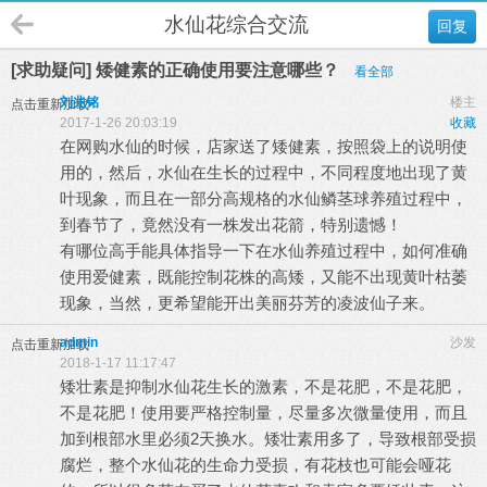
水仙花综合交流
回复
[求助疑问] 矮健素的正确使用要注意哪些？
看全部
刘兆铭
楼主
点击重新加载
2017-1-26 20:03:19
收藏
在网购水仙的时候，店家送了矮健素，按照袋上的说明使
用的，然后，水仙在生长的过程中，不同程度地出现了黄
叶现象，而且在一部分高规格的水仙鳞茎球养殖过程中，
到春节了，竟然没有一株发出花箭，特别遗憾！
有哪位高手能具体指导一下在水仙养殖过程中，如何准确
使用爱健素，既能控制花株的高矮，又能不出现黄叶枯萎
现象，当然，更希望能开出美丽芬芳的凌波仙子来。
admin
沙发
点击重新加载
2018-1-17 11:17:47
矮壮素是抑制水仙花生长的激素，不是花肥，不是花肥，
不是花肥！使用要严格控制量，尽量多次微量使用，而且
加到根部水里必须2天换水。矮壮素用多了，导致根部受损
腐烂，整个水仙花的生命力受损，有花枝也可能会哑花