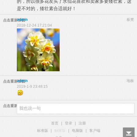
的，所以很多花友买了水仙花喜欢和卖家多要矮壮素，这
是不对的，矮壮素合适就好！
admin
板凳
点击重新加载
2018-12-24 17:21:04
admin
地板
点击重新加载
2019-1-9 23:48:15
点击重新加载
首页
|
登录
|
注册
标准版
|
触屏版
|
电脑版
|
客户端