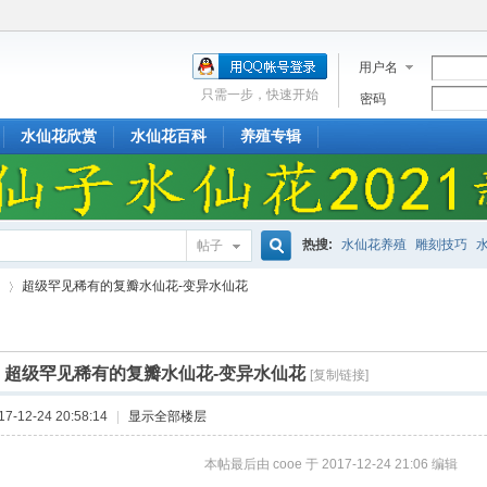
用户名
只需一步，快速开始
密码
水仙花欣赏
水仙花百科
养殖专辑
热搜:
水仙花养殖
雕刻技巧
帖子
搜
超级罕见稀有的复瓣水仙花-变异水仙花
索
]
超级罕见稀有的复瓣水仙花-变异水仙花
[复制链接]
›
-12-24 20:58:14
|
显示全部楼层
本帖最后由 cooe 于 2017-12-24 21:06 编辑