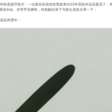
17年的圣诞节前夕，一位南京的花友给我发来2015年买的水仙花复花了
翠绿水仙，非常罕见稀有，特发帖纪录下与各位花友分享一下：
仙花在风雪中：